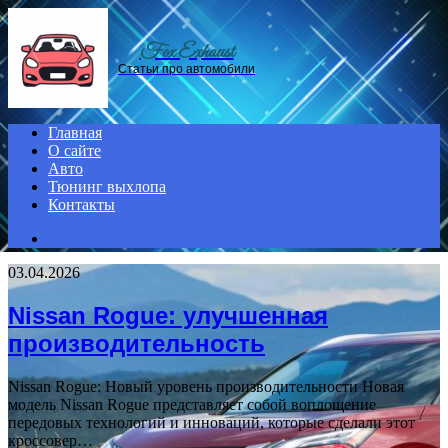
Menu
Fox Exhaust
Статьи про автомобили
Главная
О сайте
Авто
Тюнинг выхлопа
Контакты
Search
for
03.04.2026
Nissan Rogue: улучшенная
производительность
Nissan Rogue: Новый уровень производительности Новая
модель Nissan Rogue представляет собой воплощение
передовых технологий и инноваций, которые сделали этот
кроссовер…