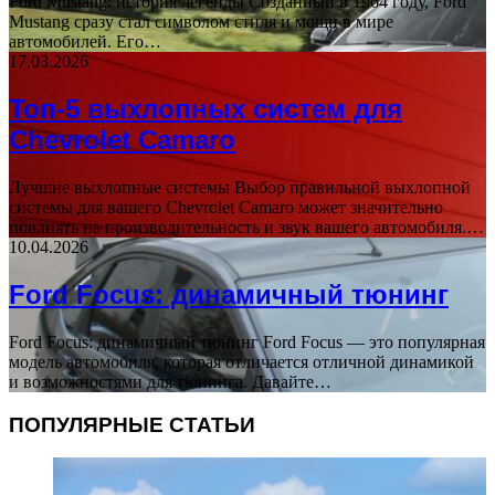
Ford Mustang: история легенды Созданный в 1964 году, Ford
Mustang сразу стал символом стиля и мощи в мире
автомобилей. Его…
17.03.2026
Топ-5 выхлопных систем для
Chevrolet Camaro
Лучшие выхлопные системы Выбор правильной выхлопной
системы для вашего Chevrolet Camaro может значительно
повлиять на производительность и звук вашего автомобиля.…
10.04.2026
Ford Focus: динамичный тюнинг
Ford Focus: динамичный тюнинг Ford Focus — это популярная
модель автомобиля, которая отличается отличной динамикой
и возможностями для тюнинга. Давайте…
ПОПУЛЯРНЫЕ СТАТЬИ