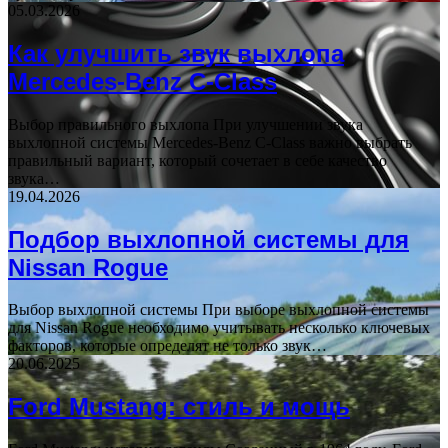
05.03.2026
Как улучшить звук выхлопа
Mercedes-Benz C-Class
Выбор правильного выхлопа При улучшении звука
выхлопной системы Mercedes-Benz C-Class важно выбрать
правильный вариант, который сочетает в себе качество
звука…
19.04.2026
Подбор выхлопной системы для
Nissan Rogue
Выбор выхлопной системы При выборе выхлопной системы
для Nissan Rogue необходимо учитывать несколько ключевых
факторов, которые определят не только звук…
20.06.2025
Ford Mustang: стиль и мощь